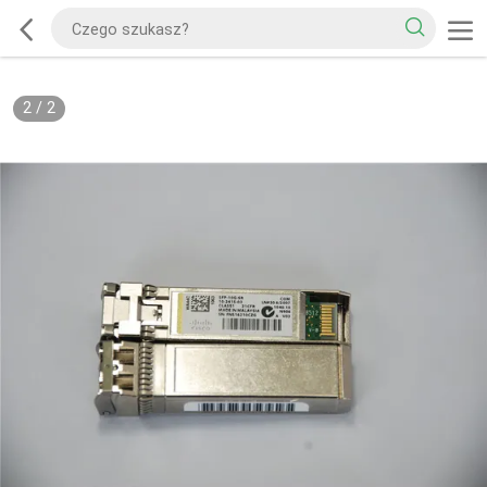
2
/
2