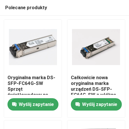
Polecane produkty
Oryginalna marka DS-
Całkowicie nowa
SFP-FC64G-SW
oryginalna marka
Sprzęt
urządzeń DS-SFP-
Dom
światłowodowy na
FC64G-SW z włókna
gorąco sprzedawany
optycznego do
Wyślij zapytanie
Wyślij zapytanie
do centrów danych AI
centrów danych AI
Produkty
O nas