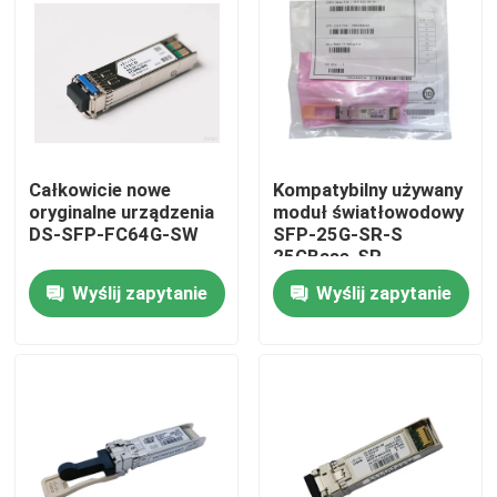
Wycieczka po fabryce
Kontrola jakości
Całkowicie nowe
Kompatybilny używany
Skontaktuj się z nami
oryginalne urządzenia
moduł światłowodowy
DS-SFP-FC64G-SW
SFP-25G-SR-S
25GBase-SR
Aktualności
Transceiver SFP28
Wyślij zapytanie
Wyślij zapytanie
Produkty Nvidia AI
Moduł optyczny 400G/800G
Moduł 100G QSFP28