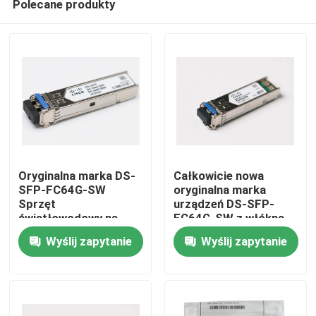
Polecane produkty
Oryginalna marka DS-
Całkowicie nowa
SFP-FC64G-SW
oryginalna marka
Sprzęt
urządzeń DS-SFP-
światłowodowy na
FC64G-SW z włókna
Dom
gorąco sprzedawany
optycznego do
Wyślij zapytanie
Wyślij zapytanie
do centrów danych AI
centrów danych AI
Produkty
O nas