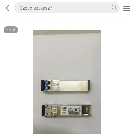
2
/
2