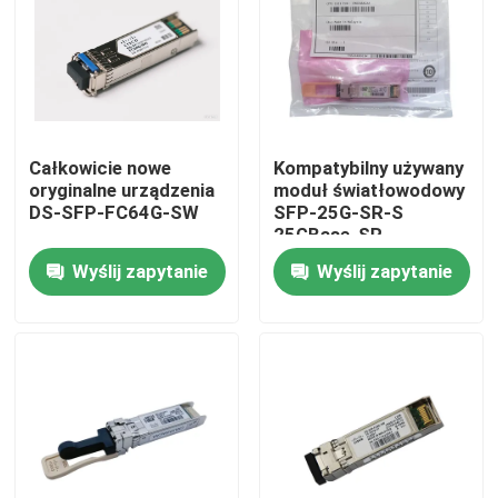
Wycieczka po fabryce
Kontrola jakości
Całkowicie nowe
Kompatybilny używany
oryginalne urządzenia
moduł światłowodowy
Skontaktuj się z nami
DS-SFP-FC64G-SW
SFP-25G-SR-S
25GBase-SR
Transceiver SFP28
Wyślij zapytanie
Wyślij zapytanie
Aktualności
Produkty Nvidia AI
Moduł optyczny 400G/800G
Moduł 100G QSFP28