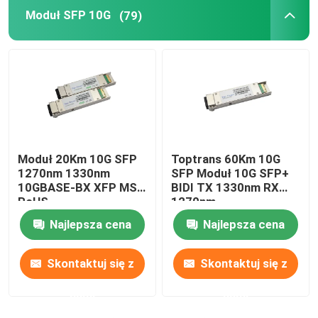
Moduł SFP 10G
(79)
Moduł Cisco SFP
Oryginalny moduł SFP
Transceiver 40G QSFP+
Moduł 20Km 10G SFP
Toptrans 60Km 10G
Transceiver optyczny SFP
1270nm 1330nm
SFP Moduł 10G SFP+
10GBASE-BX XFP MSA
BIDI TX 1330nm RX
RoHS
1270nm
Kabel optyczny DAC/AOC
Najlepsza cena
Najlepsza cena
Skontaktuj się z
Skontaktuj się z
nami
nami