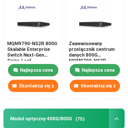
MQM9790-NS2R 800G
Zaawansowany
Skalable Enterprise
przełącznik centrum
Switch Next-Gen
danych 800G
Spine-Leaf
MQM9790-NS2R -
Architecture dla
rozwiązanie
Najlepsza cena
Najlepsza cena
hiperskałowych
infrastruktury
centrów danych
sieciowej nowej
generacji
Skontaktuj się z
Skontaktuj się z
nami
nami
Moduł optyczny 400G/800G
(75)