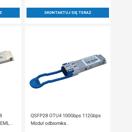
Z
SKONTAKTUJ SIĘ TERAZ
8
QSFP28 OTU4 100Gbps 112Gbps
 EML
Moduł odbiornika
światłowodowego Podwójna