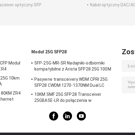
sceiver optyczny SFP
Kabel optyczny DAC/A
Zos
Moduł 25G SFP28
 CFP Moduł
SFP-25G-MR-SR Nadajniki-odbiorniki
ER4
kompatybilne z Arista SFP28 25G 100M
MMF dla kampusowej sieci LAN
x25G 10km
Pasywne transceivery WDM CPRI 25G
A
SFP28 CWDM 1270-1370NM Dual LC
M 80KM ZR4
10KM SMF 25G SFP28 Transceiver
thernet
25GBASE-LR do połączenia w
korporacyjnych centrach danych