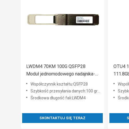
LWDM4 70KM 100G QSFP28
OTU4 1
Moduł jednomodowego nadajnika-
111.8G
odbiornika światłowodowego
optycz
Współczynnik kształtu:QSFP28
Współ
Cwdm
Szybkość przesyłania danych:100 gramów
Szybko
Środkowa długość fali:LWDM4
Środk
SKONTAKTUJ SIĘ TERAZ
S