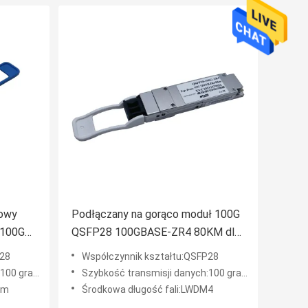
dowy
Podłączany na gorąco moduł 100G
 100G
QSFP28 100GBASE-ZR4 80KM dla
przełącznika sieciowego SFP
P28
Współczynnik kształtu:QSFP28
0 gramów
Szybkość transmisji danych:100 gramów
nm
Środkowa długość fali:LWDM4