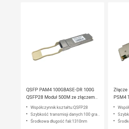
QSFP PAM4 100GBASE-DR 100G
Złącze
QSFP28 Moduł 500M ze złączem
PSM4 T
FEC Duplex LC
Współczynnik kształtu:QSFP28
Współ
Szybkość transmisji danych:100 gramów
Szybko
Środkowa długość fali:1310nm
Środk