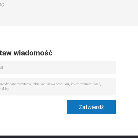
OC
taw wiadomość