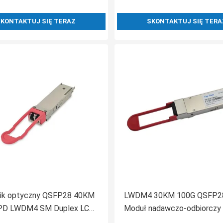
KONTAKTUJ SIĘ TERAZ
SKONTAKTUJ SIĘ TERA
nik optyczny QSFP28 40KM
LWDM4 30KM 100G QSFP2
D LWDM4 SM Duplex LC
Moduł nadawczo-odbiorczy
R4 Lite
APD przez światłowód