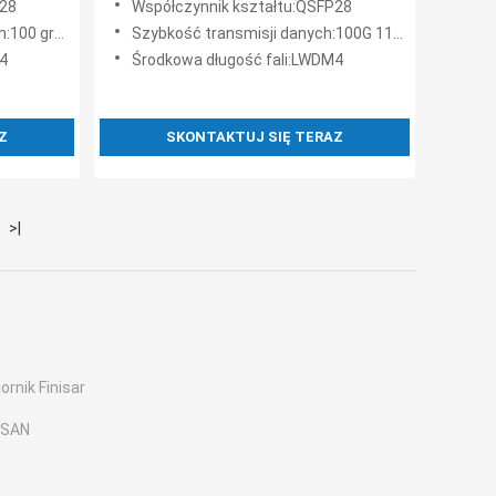
P28
Współczynnik kształtu:QSFP28
szybkość transmisji danych LWDM4
0 gramów
Szybkość transmisji danych:100G 112G
10KM LR4 SMF
4
Środkowa długość fali:LWDM4
Z
SKONTAKTUJ SIĘ TERAZ
>|
rnik Finisar
 SAN