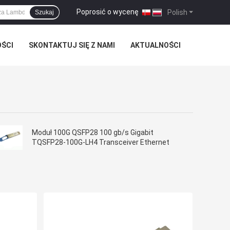
Poprosić o wycenę
|
Polish
Szukaj
OŚCI
SKONTAKTUJ SIĘ Z NAMI
AKTUALNOŚCI
Moduł 100G QSFP28 100 gb/s Gigabit
TQSFP28-100G-LH4 Transceiver Ethernet