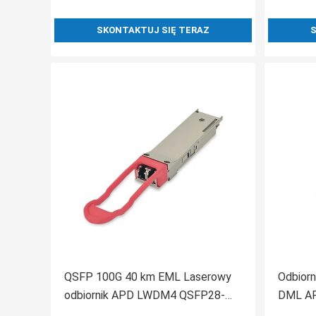
SKONTAKTUJ SIĘ TERAZ
S
QSFP 100G 40 km EML Laserowy
Odbior
odbiornik APD LWDM4 QSFP28-
DML AP
ER4 do przełącznika
100G E