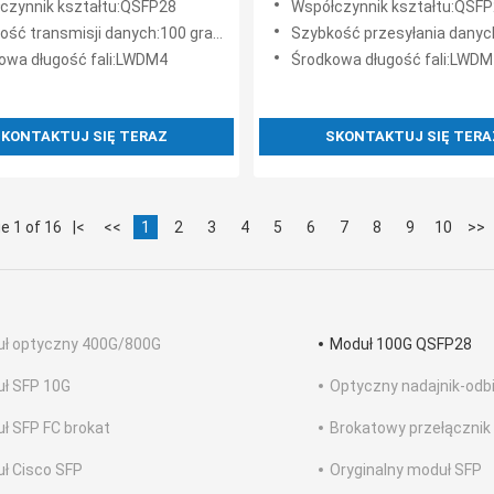
czynnik kształtu:QSFP28
Współczynnik kształtu:QSF
jednomodowy LC
ść transmisji danych:100 gramów
Szybkość przesyłania danych:10
owa długość fali:LWDM4
Środkowa długość fali:LWDM
KONTAKTUJ SIĘ TERAZ
SKONTAKTUJ SIĘ TERA
e 1 of 16
|<
<<
1
2
3
4
5
6
7
8
9
10
>>
ł optyczny 400G/800G
Moduł 100G QSFP28
ł SFP 10G
Optyczny nadajnik-odbio
ł SFP FC brokat
Brokatowy przełącznik
ł Cisco SFP
Oryginalny moduł SFP