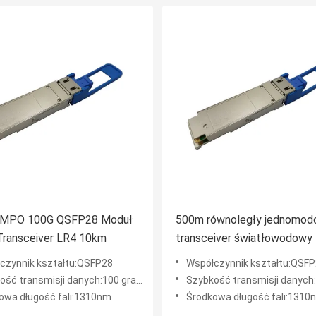
 MPO 100G QSFP28 Moduł
500m równoległy jednomo
ransceiver LR4 10km
transceiver światłowodowy
QSFP28 PSM4 1310nm
czynnik kształtu:QSFP28
Współczynnik kształtu:QSF
ść transmisji danych:100 gramów
Szybkość transmisji danych:10
owa długość fali:1310nm
Środkowa długość fali:1310