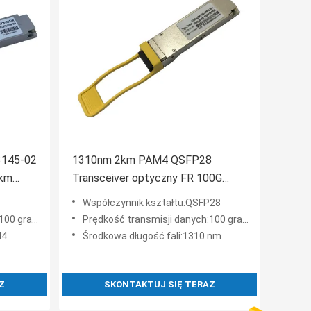
145-02
1310nm 2km PAM4 QSFP28
km
Transceiver optyczny FR 100G
Single Lambda MSA
Współczynnik kształtu:QSFP28
0 gramów
Prędkość transmisji danych:100 gramów
M4
Środkowa długość fali:1310 nm
Z
SKONTAKTUJ SIĘ TERAZ