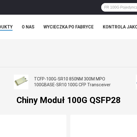
DUKTY
O NAS
WYCIECZKA PO FABRYCE
KONTROLA JAK
TCFP-100G-SR10 850NM 300M MPO
100GBASE-SR10 100G CFP Transceiver
Chiny Moduł 100G QSFP28