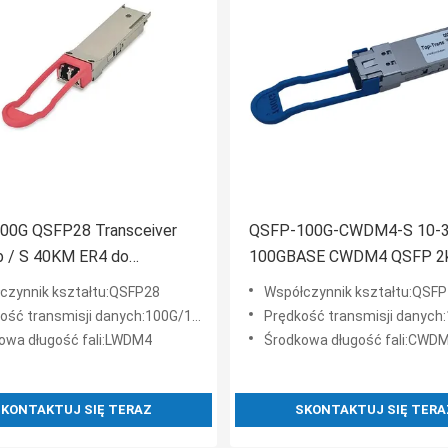
00G QSFP28 Transceiver
QSFP-100G-CWDM4-S 10-3
b / S 40KM ER4 do
100GBASE CWDM4 QSFP 2
nego multipleksera Oadm
SMF LC optyczny moduł
czynnik kształtu:QSFP28
Współczynnik kształtu:QSFP
nadawczo-odbiorczy
ść transmisji danych:100G/112G OTU4
Prędkość transmisji danych:10
owa długość fali:LWDM4
Środkowa długość fali:CWD
KONTAKTUJ SIĘ TERAZ
SKONTAKTUJ SIĘ TERA