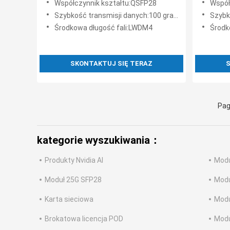
Współczynnik kształtu:QSFP28
Współ
światłowodowego
Szybkość transmisji danych:100 gramów
Szybko
Środkowa długość fali:LWDM4
Środk
SKONTAKTUJ SIĘ TERAZ
S
Pag
kategorie wyszukiwania：
Produkty Nvidia AI
Modu
Moduł 25G SFP28
Modu
Karta sieciowa
Modu
Brokatowa licencja POD
Modu