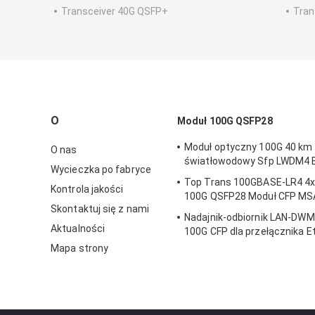
Transceiver 40G QSFP+
Tran
O
Moduł 100G QSFP28
Moduł optyczny 100G 40 km
O nas
światłowodowy Sfp LWDM4 
Wycieczka po fabryce
Top Trans 100GBASE-LR4 4
Kontrola jakości
100G QSFP28 Moduł CFP MS
Skontaktuj się z nami
Nadajnik-odbiornik LAN-DW
Aktualności
100G CFP dla przełącznika E
Metro
Mapa strony