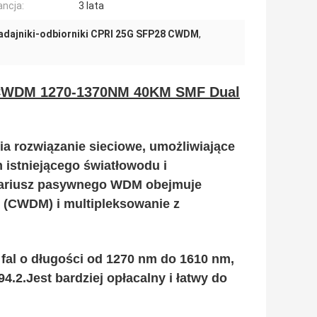
ncja:
3 lata
adajniki-odbiorniki CPRI 25G SFP28 CWDM
,
 CWDM 1270-1370NM 40KM SMF Dual
a rozwiązanie sieciowe, umożliwiające
 istniejącego światłowodu i
nariusz pasywnego WDM obejmuje
j (CWDM) i multipleksowanie z
fal o długości od 1270 nm do 1610 nm,
.2.Jest bardziej opłacalny i łatwy do