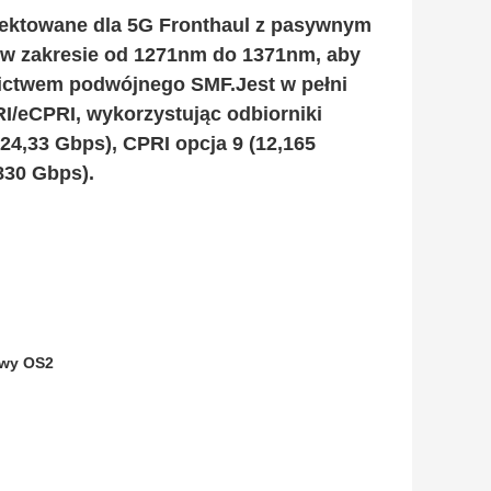
jektowane dla 5G Fronthaul z pasywnym
 w zakresie od 1271nm do 1371nm, aby
ictwem podwójnego SMF.Jest w pełni
eCPRI, wykorzystując odbiorniki
24,33 Gbps), CPRI opcja 9 (12,165
830 Gbps).
owy OS2