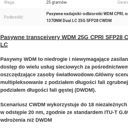
Waga:
25 gramów
Gwara
Pasywne nadajniki-odbiorniki WDM CPRI
,
n
Podkreślić:
1370NM Dual LC 25G SFP28 CWDM
Pasywne transceivery WDM 25G CPRI SFP28
LC
Pasywny WDM to niedrogie i niewymagające zasilani
dostęp do wielu usług sieciowych za pośrednictwem
oszczędzające zasoby światłowodowe.Główny sce
multipleksowanie z podziałem długości fali zgrubne
podziałem długości fali gęstej (DWDM).
Scenariusz CWDM wykorzystuje do 18 niezależnych 
w odstępie 20 nm, zgodnie ze standardem ITU-T G.694
wdrożenia niż DWDM