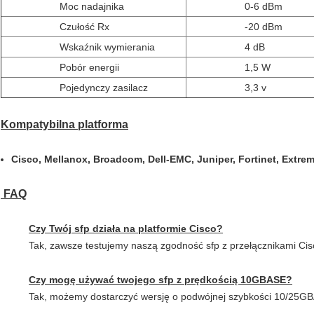
Moc nadajnika
0-6 dBm
Czułość Rx
-20 dBm
Wskaźnik wymierania
4 dB
Pobór energii
1,5 W
Pojedynczy zasilacz
3,3 v
Kompatybilna platforma
Cisco, Mellanox, Broadcom, Dell-EMC, Juniper, Fortinet, Extrem
FAQ
Czy Twój sfp działa na platformie Cisco?
Tak, zawsze testujemy naszą zgodność sfp z przełącznikami Cisc
Czy mogę używać twojego sfp z prędkością 10GBASE?
Tak, możemy dostarczyć wersję o podwójnej szybkości 10/25G