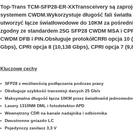
Top-Trans TCM-SFP28-ER-XX
Transceivery są zapro
systemem CWDM.Wykorzystuje długość fali światła
utworzyć łącze światłowodowe do 10KM za pośredn
zgodny ze standardem 25G SFP28 CWDM MSA i CPRI/
CWDM DFB i PIN.Obsługuje protokół
CRRI opcja 10 (
Gbps), CPRI opcja 8 (10,138 Gbps), CPRI opcja 7 (9,
Kluczowe cechy
SFP28 z możliwością podłączania podczas pracy
Obsługuje szybkość transmisji danych 25 Gb/s
Maksymalna długość łącza 10KM przez światłowód jednomod
Lasery 1310NM DML i fotodetektor APD
Wewnętrzny CDR na kanale nadajnika i odbiornika
Dwustronne gniazdo LC
Pojedynczy zasilacz 3,3 V