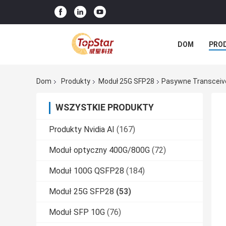
DOM
PRO
Dom
Produkty
Moduł 25G SFP28
Pasywne Transceiv
WSZYSTKIE PRODUKTY
Produkty Nvidia AI
(167)
Moduł optyczny 400G/800G
(72)
Moduł 100G QSFP28
(184)
Moduł 25G SFP28
(53)
Moduł SFP 10G
(76)