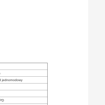
m
d jednomodowy
PD