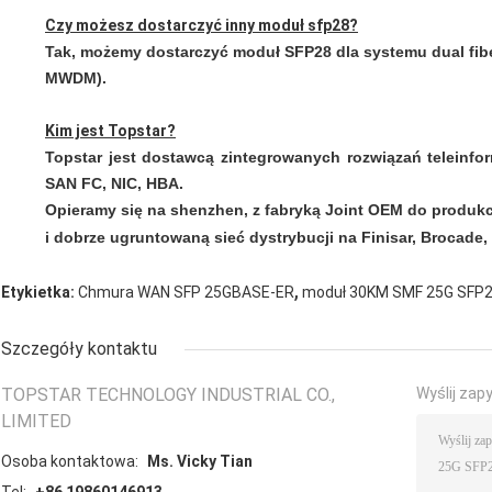
Czy możesz dostarczyć inny moduł sfp28?
Tak, możemy dostarczyć moduł SFP28 dla systemu dual fibe
MWDM).
Kim jest Topstar?
Topstar jest dostawcą zintegrowanych rozwiązań teleinfo
SAN FC, NIC, HBA.
Opieramy się na shenzhen, z fabryką Joint OEM do produkc
i dobrze ugruntowaną sieć dystrybucji na
Finisar, Brocade,
,
Etykietka:
Chmura WAN SFP 25GBASE-ER
moduł 30KM SMF 25G SFP
Szczegóły kontaktu
TOPSTAR TECHNOLOGY INDUSTRIAL CO.,
Wyślij zap
LIMITED
Osoba kontaktowa:
Ms. Vicky Tian