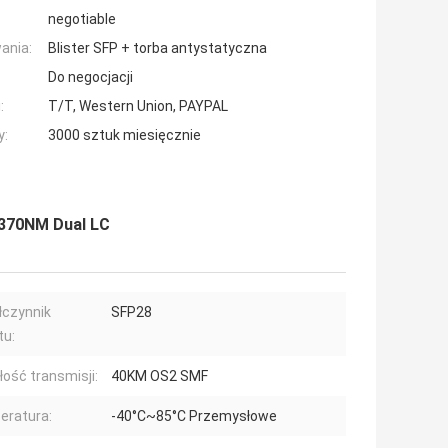
negotiable
ania:
Blister SFP + torba antystatyczna
Do negocjacji
:
T/T, Western Union, PAYPAL
y:
3000 sztuk miesięcznie
370NM Dual LC
czynnik
SFP28
tu:
łość transmisji:
40KM OS2 SMF
eratura:
-40°C~85°C Przemysłowe