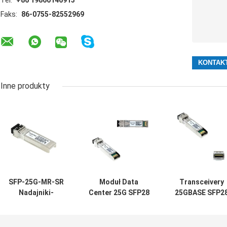
Tel:
+86 19860146913
Faks:
86-0755-82552969
Inne produkty
SFP-25G-MR-SR
Moduł Data
Transceivery
Nadajniki-
Center 25G SFP28
25GBASE SFP2
odbiorniki
10/25GBASE-SR
BIDI 1270NM
kompatybilne z
850NM 100M MMF
1330NM 20KM
Arista SFP28 25G
LC Duplex
SMF Single LC d