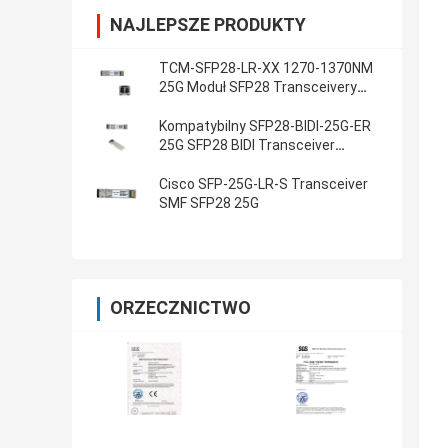
NAJLEPSZE PRODUKTY
TCM-SFP28-LR-XX 1270-1370NM
25G Moduł SFP28 Transceivery
CWDM SFP
Kompatybilny SFP28-BIDI-25G-ER
25G SFP28 BIDI Transceiver
1270NM 1330NM 40KM
Cisco SFP-25G-LR-S Transceiver
SMF SFP28 25G
ORZECZNICTWO