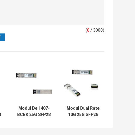
(
0
/ 3000)
Moduł Dell 407-
Moduł Dual Rate
8
BCBK 25G SFP28
10G 25G SFP28
SR 10/25GbE do
DMI AFBR 725SMZ
przełączników
Transceivery
la
PowerEdge
Avago