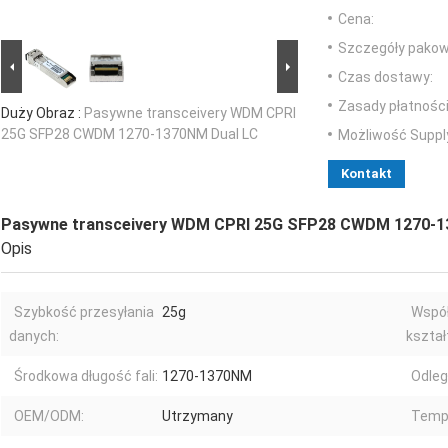
Cena:
Szczegóły pakow
Czas dostawy:
Zasady płatności
Duży Obraz :
Pasywne transceivery WDM CPRI
25G SFP28 CWDM 1270-1370NM Dual LC
Możliwość Suppl
Kontakt
Pasywne transceivery WDM CPRI 25G SFP28 CWDM 1270-1
Opis
Szybkość przesyłania
25g
Współ
danych:
kształ
Środkowa długość fali:
1270-1370NM
Odleg
OEM/ODM:
Utrzymany
Temp