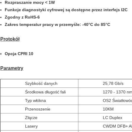
Rozpraszanie mocy < 1W
Funkcje diagnostyki cyfrowej są dostępne przez interfejs I2C
Zgodny z RoHS-6
Zakres temperatur pracy w przemyśle: -40°C do 85°C
Protokół
Opcja CPRI 10​
Parametry
Szybkość danych
25,78 Gb/s
Środkowa długość fali
1270 - 1370 n
Typ włókna
OS2 Światłowó
Przenoszenie
10KM
Złącze
LC Duplex
Lasery
CWDM DFB+ A