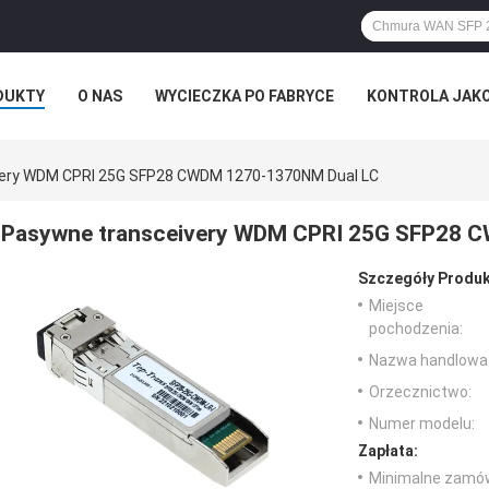
DUKTY
O NAS
WYCIECZKA PO FABRYCE
KONTROLA JAK
ery WDM CPRI 25G SFP28 CWDM 1270-1370NM Dual LC
Pasywne transceivery WDM CPRI 25G SFP28 
Szczegóły Produk
Miejsce
pochodzenia:
Nazwa handlowa
Orzecznictwo:
Numer modelu:
Zapłata:
Minimalne zamów