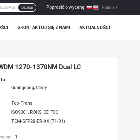
Poprosić o wycenę
|
Polish
Szukaj
OŚCI
SKONTAKTUJ SIĘ Z NAMI
AKTUALNOŚCI
CWDM 1270-1370NM Dual LC
tu:
Guangdong, Chiny
:
Top-Trans
ISO9001, ROHS, CE, FCC
TCM-SFP28-ER-XX (71-31)
ienie:
1