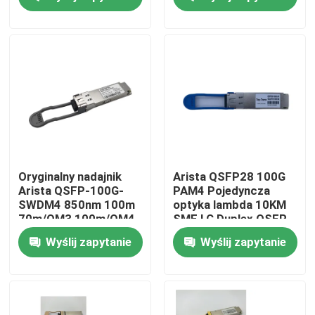
Wycieczka po fabryce
Kontrola jakości
Skontaktuj się z nami
Aktualności
Oryginalny nadajnik
Arista QSFP28 100G
Arista QSFP-100G-
PAM4 Pojedyncza
SWDM4 850nm 100m
optyka lambda 10KM
Produkty Nvidia AI
70m/OM3 100m/OM4
SMF LC Duplex QSFP-
Duplex MMF
100G-LR
Wyślij zapytanie
Wyślij zapytanie
Moduł optyczny 400G/800G
Moduł 100G QSFP28