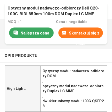
Optyczny moduł nadawczo-odbiorczy Dell Q28-
100G-BIDI 850nm 100m DOM Duplex LC MMF
MOQ：1
Cena：negotiable
Najlepsza cena
Skontaktuj się z
nami
OPIS PRODUKTU
Optyczny moduł nadawczo-odbiorc
zy DOM
,
optyczny moduł nadawczo-odbiorc
High Light:
zy Duplex LC MMF
,
dwukierunkowy moduł 100G QSFP2
8