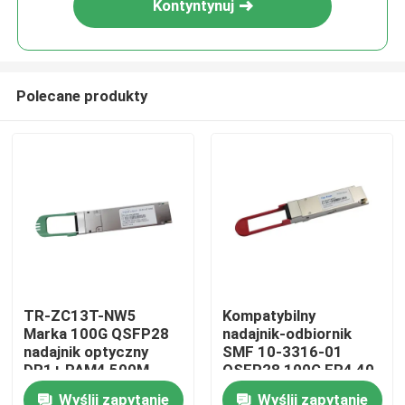
Kontyntynuj
Polecane produkty
Dom
TR-ZC13T-NW5
Kompatybilny
Marka 100G QSFP28
nadajnik-odbiornik
Produkty
nadajnik optyczny
SMF 10-3316-01
DR1+ PAM4 500M
QSFP28 100G ER4 40
km
Wyślij zapytanie
Wyślij zapytanie
O nas