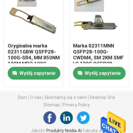
Moduł 25G SFP28
Moduł SFP 10G
Oryginalna marka
Marka 02311MNN
02311GBW QSFP28-
QSFP28-100G-
Optyczny nadajnik-odbiornik Finisar
100G-SR4, MM 850NM
CWDM4, SM 2KM SMF
100M MPO 100G
LC 100G QSFP28
QSFP28 Moduł
Moduł
Karta sieciowa
Wyślij zapytanie
Wyślij zapytanie
Moduł SFP FC brokat
Dom
O nas
Skontaktuj się z nami
Desktop Site
Sitemap
Privacy Policy
Brokatowy przełącznik SAN
Brokatowa licencja POD
Jakość
Produkty Nvidia AI
Fabryka w