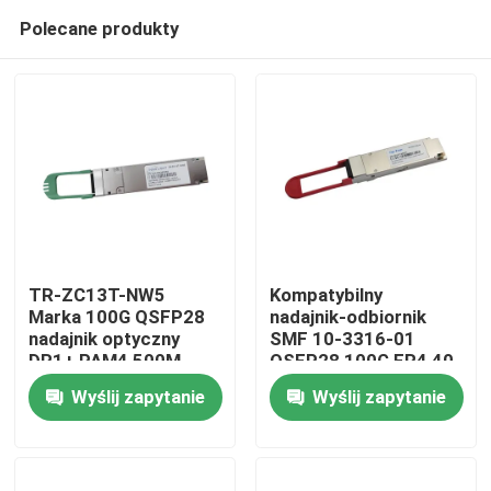
Polecane produkty
TR-ZC13T-NW5
Kompatybilny
Marka 100G QSFP28
nadajnik-odbiornik
nadajnik optyczny
SMF 10-3316-01
Dom
DR1+ PAM4 500M
QSFP28 100G ER4 40
km
Wyślij zapytanie
Wyślij zapytanie
Produkty
O nas