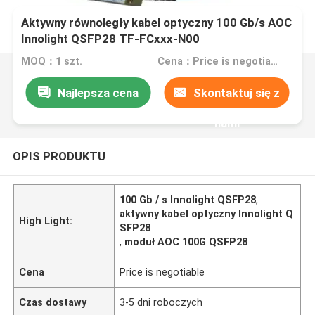
Aktywny równoległy kabel optyczny 100 Gb/s AOC
Innolight QSFP28 TF-FCxxx-N00
MOQ：1 szt.
Cena：Price is negotiable
Najlepsza cena
Skontaktuj się z
nami
OPIS PRODUKTU
100 Gb / s Innolight QSFP28
,
aktywny kabel optyczny Innolight Q
High Light:
SFP28
,
moduł AOC 100G QSFP28
Cena
Price is negotiable
Czas dostawy
3-5 dni roboczych