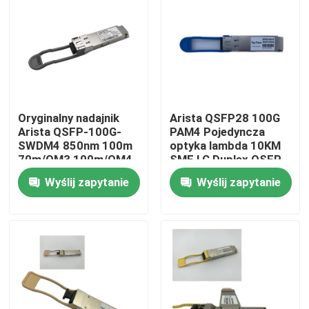
Wycieczka po fabryce
Kontrola jakości
Oryginalny nadajnik
Arista QSFP28 100G
Skontaktuj się z nami
Arista QSFP-100G-
PAM4 Pojedyncza
SWDM4 850nm 100m
optyka lambda 10KM
70m/OM3 100m/OM4
SMF LC Duplex QSFP-
Aktualności
Duplex MMF
100G-LR
Wyślij zapytanie
Wyślij zapytanie
Produkty Nvidia AI
Moduł optyczny 400G/800G
Moduł 100G QSFP28