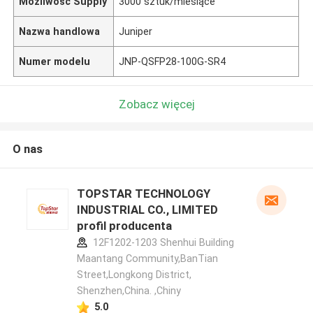
Możliwość Supply
3000 sztuk/miesiące
Nazwa handlowa
Juniper
Numer modelu
JNP-QSFP28-100G-SR4
Zobacz więcej
O nas
TOPSTAR TECHNOLOGY
INDUSTRIAL CO., LIMITED
profil producenta
12F1202-1203 Shenhui Building
Maantang Community,BanTian
Street,Longkong District,
Shenzhen,China. ,Chiny
5.0