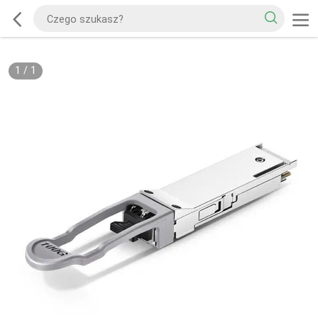
1
/
1