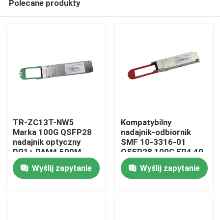
Polecane produkty
TR-ZC13T-NW5
Kompatybilny
Marka 100G QSFP28
nadajnik-odbiornik
nadajnik optyczny
SMF 10-3316-01
DR1+ PAM4 500M
QSFP28 100G ER4 40
Dom
km
Wyślij zapytanie
Wyślij zapytanie
Produkty
O nas