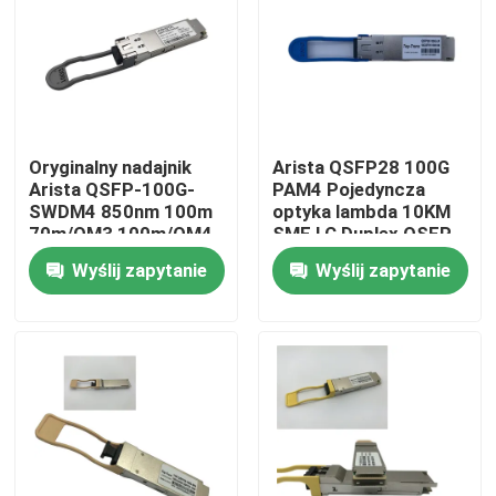
Wycieczka po fabryce
Kontrola jakości
Oryginalny nadajnik
Arista QSFP28 100G
Arista QSFP-100G-
PAM4 Pojedyncza
Skontaktuj się z nami
SWDM4 850nm 100m
optyka lambda 10KM
70m/OM3 100m/OM4
SMF LC Duplex QSFP-
Duplex MMF
100G-LR
Wyślij zapytanie
Wyślij zapytanie
Aktualności
Produkty Nvidia AI
Moduł optyczny 400G/800G
Moduł 100G QSFP28