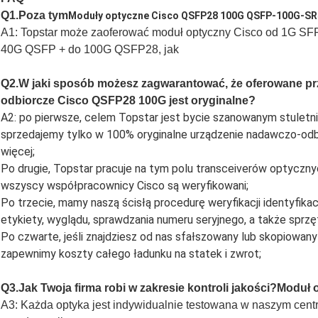
Q1.Poza tym
Moduły optyczne Cisco QSFP28 100G QSFP-100G-SR4
A1: Topstar może zaoferować moduł optyczny Cisco od 1G SF
40G QSFP + do 100G QSFP28, jak
Q2.W jaki sposób możesz zagwarantować, że oferowane pr
odbiorcze Cisco QSFP28 100G jest oryginalne?
A2: po pierwsze, celem Topstar jest bycie szanowanym stuletn
sprzedajemy tylko w 100% oryginalne urządzenie nadawczo-odbi
więcej;
Po drugie, Topstar pracuje na tym polu transceiverów optyczny
wszyscy współpracownicy Cisco są weryfikowani;
Po trzecie, mamy naszą ścisłą procedurę weryfikacji identyfikac
etykiety, wyglądu, sprawdzania numeru seryjnego, a także sprz
Po czwarte, jeśli znajdziesz od nas sfałszowany lub skopiowan
zapewnimy koszty całego ładunku na statek i zwrot;
Q3.Jak Twoja firma robi w zakresie kontroli jakości?
Moduł 
A3: Każda optyka jest indywidualnie testowana w naszym cent