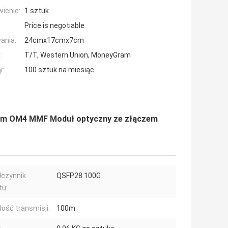
ienie:
1 sztuk
Price is negotiable
ania:
24cmx17cmx7cm
:
T/T, Western Union, MoneyGram
y:
100 sztuk na miesiąc
0m OM4 MMF Moduł optyczny ze złączem
czynnik
QSFP28 100G
tu:
łość transmisji:
100m