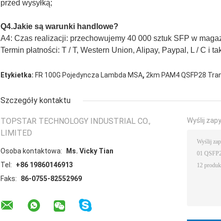
przed wysyłką;
Q4.Jakie są warunki handlowe?
A4: Czas realizacji: przechowujemy 40 000 sztuk SFP w magaz
Termin płatności: T / T, Western Union, Alipay, Paypal, L / C i ta
,
Etykietka:
FR 100G Pojedyncza Lambda MSA
2km PAM4 QSFP28 Tran
Szczegóły kontaktu
TOPSTAR TECHNOLOGY INDUSTRIAL CO.,
Wyślij zap
LIMITED
Osoba kontaktowa:
Ms. Vicky Tian
Tel:
+86 19860146913
Faks:
86-0755-82552969