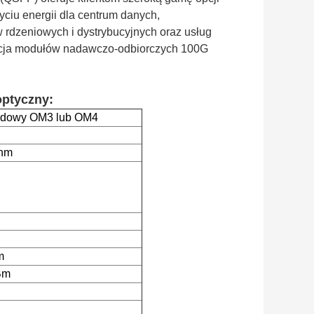
życiu energii dla centrum danych,
 rdzeniowych i dystrybucyjnych oraz usług
acja modułów nadawczo-odbiorczych 100G
optyczny:
odowy OM3 lub OM4
0nm
m
Bm