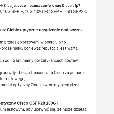
-S, co jeszcze możesz zaoferować Cisco sfp?
P, 10G SFP +, 16G / 32G FC SFP +, 25G SFP28,
zez Ciebie optyczne urządzenie nadawczo-
im przedsiębiorstwem, w oparciu o to
orcze marki, ponieważ reputacja jest warta
ch od 16 lat, mamy dojrzały łańcuch dostaw,
ji prawdy i fałszu transceivera Cisco za pomocą
ętu testowego;
y moduł optyczny Cisco, zwrócimy pieniądze i
optyczny Cisco QSFP28 100G
?
rum testowym, aby upewnić się, że może działać