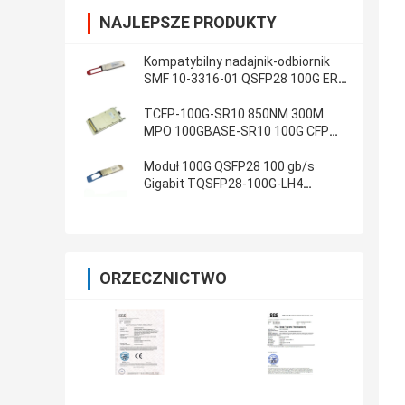
NAJLEPSZE PRODUKTY
Kompatybilny nadajnik-odbiornik
SMF 10-3316-01 QSFP28 100G ER4
40 km
TCFP-100G-SR10 850NM 300M
MPO 100GBASE-SR10 100G CFP
Transceiver
Moduł 100G QSFP28 100 gb/s
Gigabit TQSFP28-100G-LH4
Transceiver Ethernet
ORZECZNICTWO