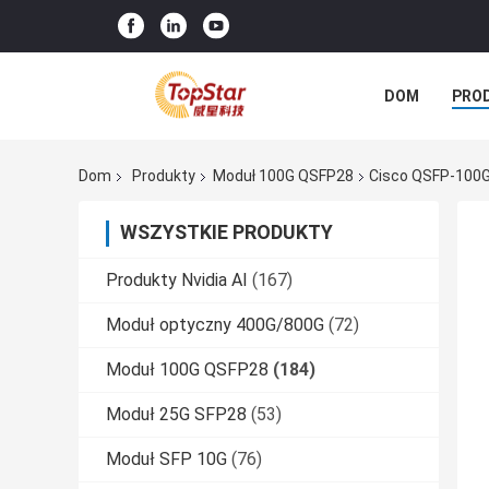
DOM
PRO
Dom
Produkty
Moduł 100G QSFP28
Cisco QSFP-100
WSZYSTKIE PRODUKTY
Produkty Nvidia AI
(167)
Moduł optyczny 400G/800G
(72)
Moduł 100G QSFP28
(184)
Moduł 25G SFP28
(53)
Moduł SFP 10G
(76)