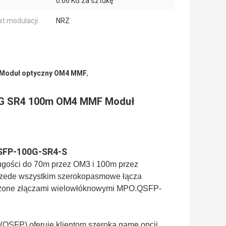
:
0.06 KG za sztukę
t modulacji:
NRZ
Moduł optyczny OM4 MMF
,
G SR4 100m OM4 MMF Moduł
QSFP-100G-SR4-S
gości do 70m przez OM3 i 100m przez
zede wszystkim szerokopasmowe łącza
czone złączami wielowłóknowymi MPO.QSFP-
QSFP) oferuje klientom szeroką gamę opcji