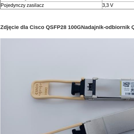
Pojedynczy zasilacz
3,3 V
Zdjęcie dla Cisco QSFP28 100G
Nadajnik-odbiornik