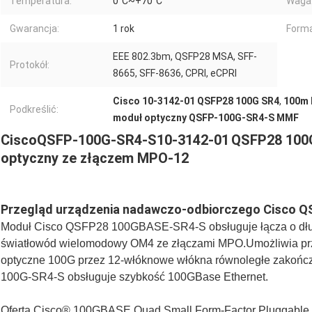
Temperatura:
0°C~+70°C
Waga
Gwarancja:
1 rok
Forma
EEE 802.3bm, QSFP28 MSA, SFF-
Protokół:
8665, SFF-8636, CPRI, eCPRI
Cisco 10-3142-01 QSFP28 100G SR4
,
100m 
Podkreślić:
moduł optyczny QSFP-100G-SR4-S MMF
Cisco
QSFP-100G-SR4-S
10-3142-01
QSFP28 100
optyczny ze złączem MPO-12
Przegląd urządzenia nadawczo-odbiorczego Cisco 
Moduł Cisco QSFP28 100GBASE-SR4-S obsługuje łącza o dłu
światłowód wielomodowy OM4 ze złączami MPO.Umożliwia pr
optyczne 100G przez 12-włóknowe włókna równoległe zakoń
100G-SR4-S obsługuje szybkość 100GBase Ethernet.
Oferta Cisco® 100GBASE Quad Small Form-Factor Pluggable (