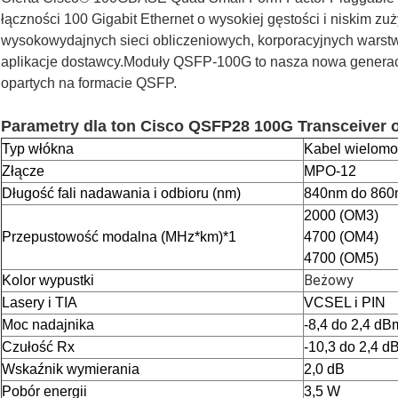
łączności 100 Gigabit Ethernet o wysokiej gęstości i niskim zu
wysokowydajnych sieci obliczeniowych, korporacyjnych warstw
aplikacje dostawcy.Moduły QSFP-100G to nasza nowa gener
opartych na formacie QSFP.
Parametry dla t
on Cisco QSFP28 100G Transceiver 
Typ włókna
Kabel wielom
Złącze
MPO-12
Długość fali nadawania i odbioru (nm)
840nm do 86
2000 (OM3)
Przepustowość modalna (MHz*km)*1
4700 (OM4)
4700 (OM5)
Beżowy
Kolor wypustki
Lasery i TIA
VCSEL i PIN
Moc nadajnika
-8,4 do 2,4 dB
Czułość Rx
-10,3 do 2,4 d
Wskaźnik wymierania
2,0 dB
Pobór energii
3,5 W