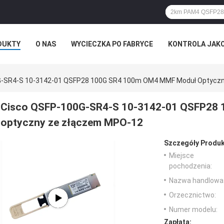
DUKTY
O NAS
WYCIECZKA PO FABRYCE
KONTROLA JAK
G-SR4-S 10-3142-01 QSFP28 100G SR4 100m OM4 MMF Moduł Optycz
Cisco QSFP-100G-SR4-S 10-3142-01 QSFP28
optyczny ze złączem MPO-12
Szczegóły Produk
Miejsce
pochodzenia:
Nazwa handlowa
Orzecznictwo:
Numer modelu:
Zapłata: