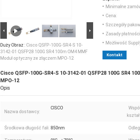
Minimalne zamów
Cena:
Szczegóły pakow
Zasady płatności
Możliwość Suppl
Duży Obraz :
Cisco QSFP-100G-SR4-S 10-
3142-01 QSFP28 100G SR4 100m OM4 MMF
Kontakt
Moduł optyczny ze złączem MPO-12
Cisco QSFP-100G-SR4-S 10-3142-01 QSFP28 100G SR4 10
MPO-12
Opis
CISCO
Współ
Nazwa dostawcy:
kształ
Środkowa długość fali:
850nm
Odleg