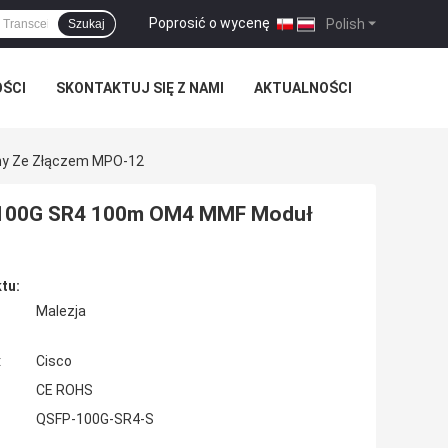
Poprosić o wycenę
|
Polish
Szukaj
OŚCI
SKONTAKTUJ SIĘ Z NAMI
AKTUALNOŚCI
ny Ze Złączem MPO-12
 100G SR4 100m OM4 MMF Moduł
tu:
Malezja
:
Cisco
CE ROHS
QSFP-100G-SR4-S