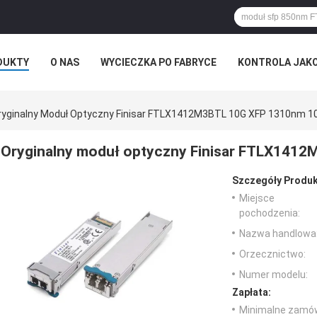
DUKTY
O NAS
WYCIECZKA PO FABRYCE
KONTROLA JAK
ryginalny Moduł Optyczny Finisar FTLX1412M3BTL 10G XFP 1310nm 
Oryginalny moduł optyczny Finisar FTLX141
Szczegóły Produk
Miejsce
pochodzenia:
Nazwa handlowa
Orzecznictwo:
Numer modelu:
Zapłata:
Minimalne zamów