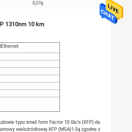
:
0,27g
FP 1310nm 10 km
4
Ethernet
dowie typu small form Factor 10 Gb/s (XFP) do
ą umowy wieloźródłowej XFP (MSA)1.Są zgodne z