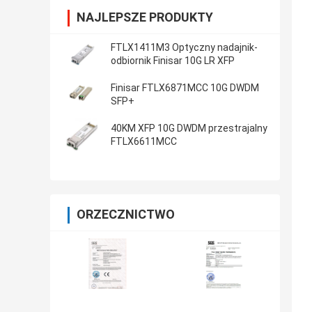
NAJLEPSZE PRODUKTY
FTLX1411M3 Optyczny nadajnik-
odbiornik Finisar 10G LR XFP
Finisar FTLX6871MCC 10G DWDM
SFP+
40KM XFP 10G DWDM przestrajalny
FTLX6611MCC
ORZECZNICTWO