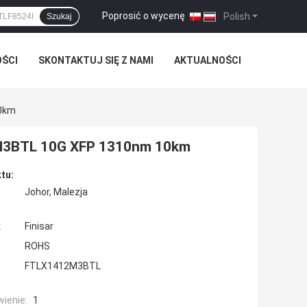
Poprosić o wycenę
|
Polish
Szukaj
OŚCI
SKONTAKTUJ SIĘ Z NAMI
AKTUALNOŚCI
10km
2M3BTL 10G XFP 1310nm 10km
tu:
Johor, Malezja
:
Finisar
ROHS
FTLX1412M3BTL
ienie:
1