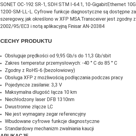
SONET OC-192 SR-1, SDH STM I-64.1, 10-GigabitEthernet 10G
1200-SM-LL-L. Cyfrowe funkcje diagnostyczne są dostępne za
szeregowy, jak określono w XFP MSA.Transceiver jest zgodny z
2002/95/EC3 i notą aplikacyjną Finisar AN-20384
CECHY PRODUKTU
Obsługuje prędkości od 9,95 Gb/s do 11,3 Gb/sbit
Zakres temperatur przemysłowych: -40 ° C do 85 ° C
Zgodny z RoHS-6 (bezołowiowy)
Obsługa XFP z możliwością podłączania podczas pracy
Pojedyncze zasilanie: 3,3 V
Maksymalna długość łącza 10 km
Niechłodzony laser DFB 1310nm
Dwustronne złącze LC
Nie jest wymagany zegar referencyjny
Wbudowane cyfrowe funkcje diagnostyczne
Standardowy mechanizm zwalniania kaucji
APLIKACJE