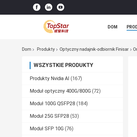
DOM
PRO
Dom
Produkty
Optyczny nadajnik-odbiornik Finisar
O
WSZYSTKIE PRODUKTY
Produkty Nvidia AI
(167)
Moduł optyczny 400G/800G
(72)
Moduł 100G QSFP28
(184)
Moduł 25G SFP28
(53)
Moduł SFP 10G
(76)