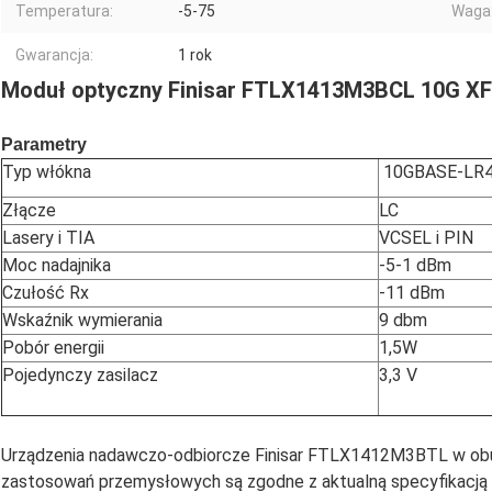
Temperatura:
-5-75
Waga
Gwarancja:
1 rok
Moduł optyczny Finisar FTLX1413M3BCL 10G X
Parametry
Typ włókna
10GBASE-LR
Złącze
LC
Lasery i TIA
VCSEL i PIN
Moc nadajnika
-5-1 dBm
Czułość Rx
-11 dBm
Wskaźnik wymierania
9 dbm
Pobór energii
1,5W
Pojedynczy zasilacz
3,3 V
Urządzenia nadawczo-odbiorcze Finisar FTLX1412M3BTL w obu
zastosowań przemysłowych są zgodne z aktualną specyfikacj