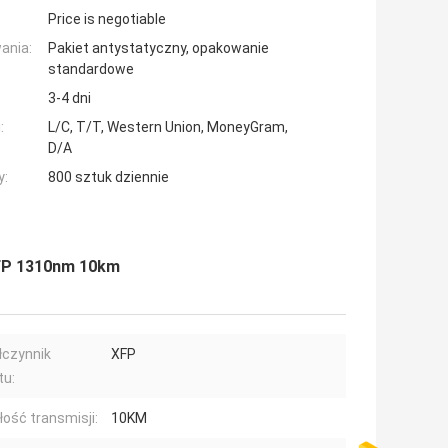
Price is negotiable
ania:
Pakiet antystatyczny, opakowanie
standardowe
3-4 dni
:
L/C, T/T, Western Union, MoneyGram,
D/A
y:
800 sztuk dziennie
XFP 1310nm 10km
czynnik
XFP
tu:
łość transmisji:
10KM