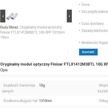
Cena:
Szczegóły pakow
Czas dostawy:
Duży Obraz :
Oryginalny moduł optyczny
Zasady płatności
Finisar FTLX1412M3BTL 10G XFP 1310nm
10km
Możliwość Suppl
Kontakt
Oryginalny moduł optyczny Finisar FTLX1412M3BTL 10G 
Opis
Szybkość transmisji
10g
Współ
danych:
kształ
Środkowa długość fali:
1310nm
Odleg