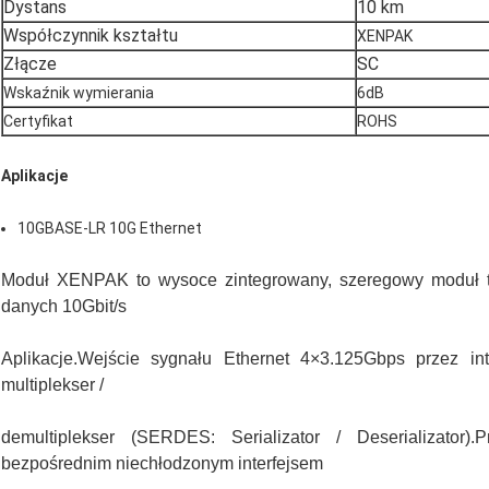
Dystans
10 km
Współczynnik kształtu
XENPAK
Złącze
SC
Wskaźnik wymierania
6dB
Certyfikat
ROHS
Aplikacje
10GBASE-LR 10G Ethernet
Moduł XENPAK to wysoce zintegrowany, szeregowy moduł tr
danych 10Gbit/s
Aplikacje.Wejście sygnału Ethernet 4×3.125Gbps przez in
multiplekser /
demultiplekser (SERDES: Serializator / Deserializator)
bezpośrednim niechłodzonym interfejsem