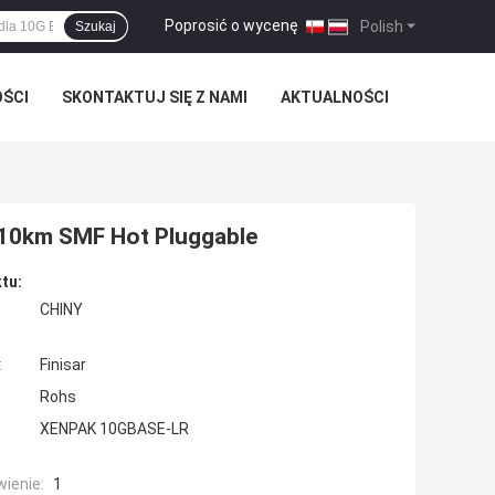
Poprosić o wycenę
|
Polish
Szukaj
OŚCI
SKONTAKTUJ SIĘ Z NAMI
AKTUALNOŚCI
0km SMF Hot Pluggable
tu:
CHINY
:
Finisar
Rohs
XENPAK 10GBASE-LR
ienie:
1