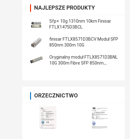
NAJLEPSZE PRODUKTY
Sfp+ 10g 1310nm 10km Finisar
FTLX1475D3BCL
finisar FTLX8571D3BCV Moduł SFP
850nm 300m 10G
Oryginalny moduł FTLX8571D3BNL
10G 300m Fibre SFP 850nm
Transceiver
ORZECZNICTWO