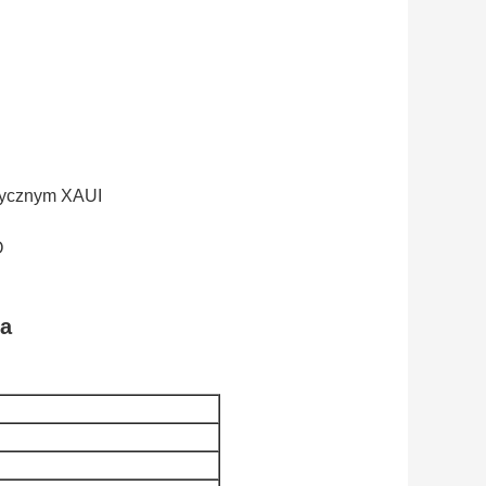
trycznym XAUI
O
ja