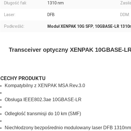
Długość fali:
1310 nm
Zasila
Laser:
DFB
DDM:
Podkreślić:
Moduł XENPAK 10G SFP
,
10GBASE-LR 1310
Transceiver optyczny XENPAK 10GBASE-LR
CECHY PRODUKTU
Kompatybilny z XENPAK MSA Rev.3.0
Obsługa IEEE802.3ae 10GBASE-LR
Odległość transmisji do 10 km (SMF)
Niechłodzony bezpośrednio modulowany laser DFB 1310nm