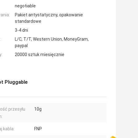
negotiable
ania:
Pakiet antystatyczny, opakowanie
standardowe
3-4 dni
:
L/C, T/T, Western Union, MoneyGram,
paypal
y:
20000 sztuk miesięcznie
t Pluggable
ość przesyłu
10g
h:
j kabla:
FNP