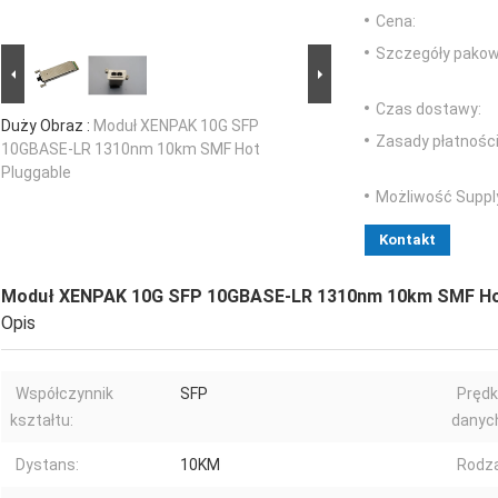
Cena:
Szczegóły pakow
Czas dostawy:
Duży Obraz :
Moduł XENPAK 10G SFP
Zasady płatności
10GBASE-LR 1310nm 10km SMF Hot
Pluggable
Możliwość Suppl
Kontakt
Moduł XENPAK 10G SFP 10GBASE-LR 1310nm 10km SMF Ho
Opis
Współczynnik
SFP
Prędk
kształtu:
danyc
Dystans:
10KM
Rodza