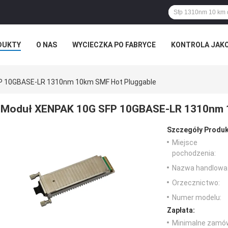
DUKTY
O NAS
WYCIECZKA PO FABRYCE
KONTROLA JAK
P 10GBASE-LR 1310nm 10km SMF Hot Pluggable
Moduł XENPAK 10G SFP 10GBASE-LR 1310nm 1
Szczegóły Produk
Miejsce
pochodzenia:
Nazwa handlowa
Orzecznictwo:
Numer modelu:
Zapłata:
Minimalne zamów