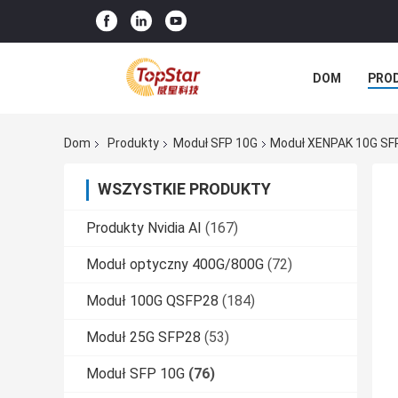
DOM
PRO
Dom
Produkty
Moduł SFP 10G
Moduł XENPAK 10G SF
WSZYSTKIE PRODUKTY
Produkty Nvidia AI
(167)
Moduł optyczny 400G/800G
(72)
Moduł 100G QSFP28
(184)
Moduł 25G SFP28
(53)
Moduł SFP 10G
(76)