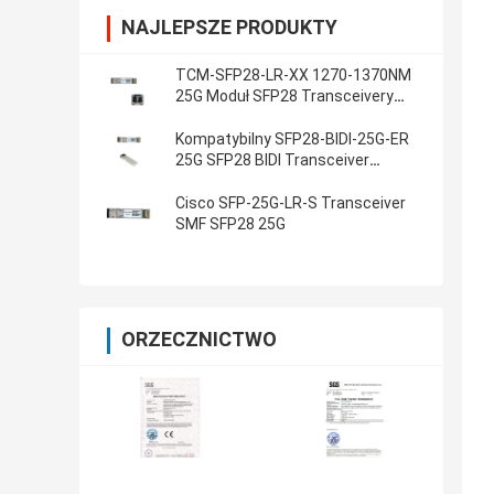
NAJLEPSZE PRODUKTY
TCM-SFP28-LR-XX 1270-1370NM
25G Moduł SFP28 Transceivery
CWDM SFP
Kompatybilny SFP28-BIDI-25G-ER
25G SFP28 BIDI Transceiver
1270NM 1330NM 40KM
Cisco SFP-25G-LR-S Transceiver
SMF SFP28 25G
ORZECZNICTWO