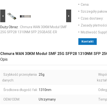
Cena:
Szczegóły pakow
Czas dostawy:
Zasady płatności
Duży Obraz :
Chmura WAN 30KM Moduł SMF
25G SFP28 1310NM SFP 25GBASE-ER
Możliwość Suppl
Kontakt
Chmura WAN 30KM Moduł SMF 25G SFP28 1310NM SFP 2
Opis
Szybkość przesyłania
25g
Współ
danych:
kształ
Środkowa długość fali:
1310nm
Odleg
OEM/ODM:
Utrzymany
Temp