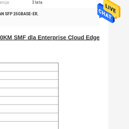
ncja:
3 lata
AN SFP 25GBASE-ER
,
KM SMF dla Enterprise Cloud Edge