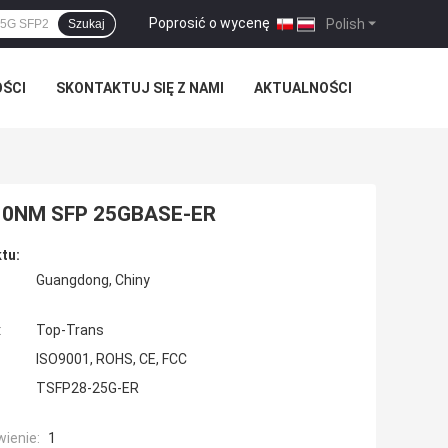
Poprosić o wycenę
|
Polish
Szukaj
OŚCI
SKONTAKTUJ SIĘ Z NAMI
AKTUALNOŚCI
10NM SFP 25GBASE-ER
tu:
Guangdong, Chiny
:
Top-Trans
ISO9001, ROHS, CE, FCC
TSFP28-25G-ER
ienie:
1