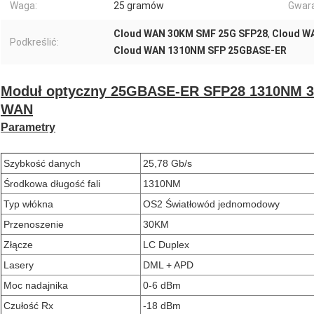
Waga:
25 gramów
Gwara
Cloud WAN 30KM SMF 25G SFP28
,
Cloud W
Podkreślić:
Cloud WAN 1310NM SFP 25GBASE-ER
Moduł optyczny 25GBASE-ER SFP28 1310NM 30
WAN
Parametry
Szybkość danych
25,78 Gb/s
Środkowa długość fali
1310NM
Typ włókna
OS2 Światłowód jednomodowy
Przenoszenie
30KM
Złącze
LC Duplex
Lasery
DML + APD
Moc nadajnika
0-6 dBm
Czułość Rx
-18 dBm