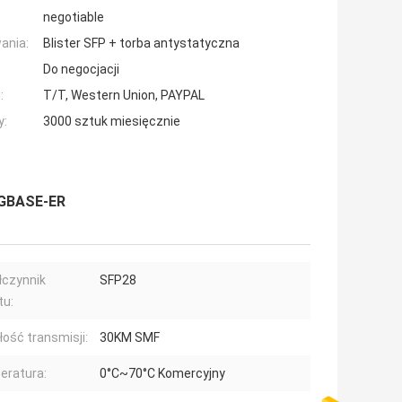
negotiable
ania:
Blister SFP + torba antystatyczna
Do negocjacji
:
T/T, Western Union, PAYPAL
y:
3000 sztuk miesięcznie
5GBASE-ER
czynnik
SFP28
tu:
łość transmisji:
30KM SMF
eratura:
0°C~70°C Komercyjny