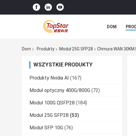
DOM
PRO
Dom
Produkty
Moduł 25G SFP28
Chmura WAN 30KM 
WSZYSTKIE PRODUKTY
Produkty Nvidia AI
(167)
Moduł optyczny 400G/800G
(72)
Moduł 100G QSFP28
(184)
Moduł 25G SFP28
(53)
Moduł SFP 10G
(76)