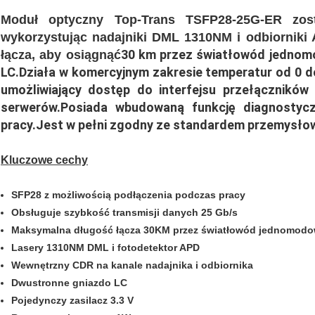
Moduł optyczny Top-Trans TSFP28-25G-ER zos
wykorzystując nadajniki DML 1310NM i odbiorniki
30 km przez światłowód jednom
łącza, aby osiągnąć
LC.Działa w komercyjnym zakresie temperatur od 0 d
umożliwiający dostęp do interfejsu przełączników 
serwerów.Posiada wbudowaną funkcję diagnosty
pracy.Jest w pełni zgodny ze standardem przemysło
Kluczowe cechy
SFP28 z możliwością podłączenia podczas pracy
Obsługuje szybkość transmisji danych 25 Gb/s
Maksymalna długość łącza 30KM przez światłowód jednomod
Lasery 1310NM DML i fotodetektor APD
Wewnętrzny CDR na kanale nadajnika i odbiornika
Dwustronne gniazdo LC
Pojedynczy zasilacz 3.3 V