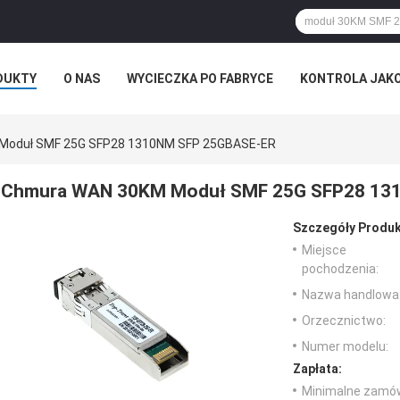
DUKTY
O NAS
WYCIECZKA PO FABRYCE
KONTROLA JAK
Moduł SMF 25G SFP28 1310NM SFP 25GBASE-ER
Chmura WAN 30KM Moduł SMF 25G SFP28 13
Szczegóły Produk
Miejsce
pochodzenia:
Nazwa handlowa
Orzecznictwo:
Numer modelu:
Zapłata:
Minimalne zamów