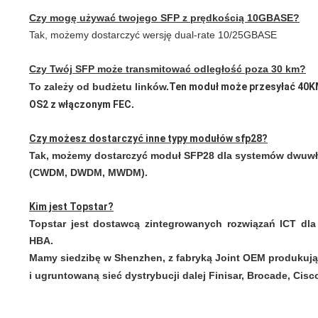
Czy mogę używać twojego SFP z prędkością 10GBASE?
Tak, możemy dostarczyć wersję dual-rate 10/25GBASE
Czy Twój SFP może transmitować odległość poza 30 km?
To zależy od budżetu linków.
Ten moduł może przesyłać 40
OS2 z włączonym FEC
.
Czy możesz dostarczyć inne typy modułów sfp28?
Tak, możemy dostarczyć moduł SFP28 dla systemów dwuw
(CWDM, DWDM, MWDM).
Kim jest Topstar?
Topstar jest dostawcą zintegrowanych rozwiązań ICT dla
HBA.
Mamy siedzibę w Shenzhen, z fabryką Joint OEM produkując
i ugruntowaną sieć dystrybucji dalej
Finisar, Brocade, Cisc