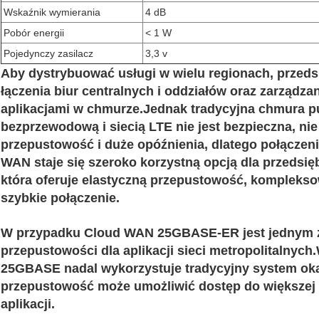
Wskaźnik wymierania
4 dB
Pobór energii
< 1 W
Pojedynczy zasilacz
3,3 v
Aby dystrybuować usługi w wielu regionach, przeds
łączenia biur centralnych i oddziałów oraz zarządz
aplikacjami w chmurze.Jednak tradycyjna chmura p
bezprzewodową i siecią LTE nie jest bezpieczna, ni
przepustowość i duże opóźnienia, dlatego połączen
WAN staje się szeroko korzystną opcją dla przedsię
która oferuje elastyczną przepustowość, kompleksow
szybkie połączenie.
W przypadku Cloud WAN 25GBASE-ER jest jednym z
przepustowości dla aplikacji sieci metropolitalnych.
25GBASE nadal wykorzystuje tradycyjny system ok
przepustowość może umożliwić dostęp do większej l
aplikacji.