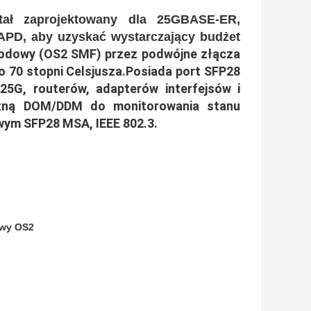
tał zaprojektowany dla 25GBASE-ER,
 APD, aby uzyskać wystarczający budżet
odowy (OS2 SMF) przez podwójne złącza
o 70 stopni Celsjusza.Posiada port SFP28
25G, routerów, adapterów interfejsów i
czną DOM/DDM do monitorowania stanu
wym SFP28 MSA, IEEE 802.3.
owy OS2